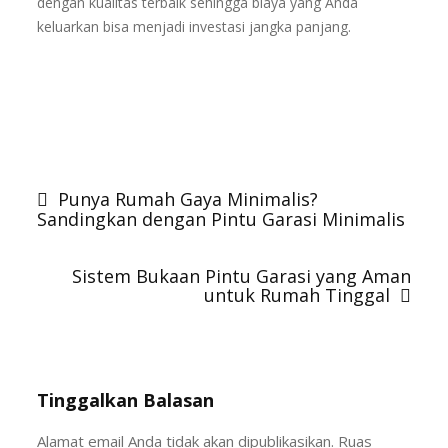
dengan kualitas terbaik sehingga biaya yang Anda
keluarkan bisa menjadi investasi jangka panjang.
Pintu Besi Wina
,
Pintu Besi Garasi
,
Pintu Garasi Wina,
Pintu Garasi modern, Garasi Besi Wina, Pintu Garasi
Mobil
Navigasi
pos
Punya Rumah Gaya Minimalis?
Sandingkan dengan Pintu Garasi Minimalis
Sistem Bukaan Pintu Garasi yang Aman
untuk Rumah Tinggal
Tinggalkan Balasan
Alamat email Anda tidak akan dipublikasikan.
Ruas