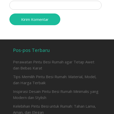
Pos-pos Terbaru
Perawatan Pintu Besi Rumah agar Tetap Awet
dan Bebas Karat
Tips Memilih Pintu Besi Rumah: Material, Model,
dan Harga Terbaik
Inspirasi Desain Pintu Besi Rumah Minimalis yang
Modern dan Stylish
Kelebihan Pintu Besi untuk Rumah: Tahan Lama,
Aman, dan Elegan