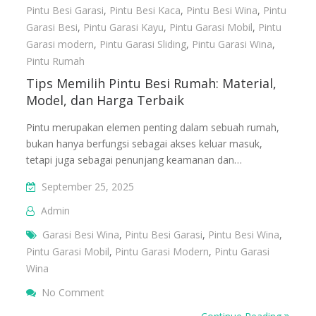
Pintu Besi Garasi
,
Pintu Besi Kaca
,
Pintu Besi Wina
,
Pintu
Garasi Besi
,
Pintu Garasi Kayu
,
Pintu Garasi Mobil
,
Pintu
Garasi modern
,
Pintu Garasi Sliding
,
Pintu Garasi Wina
,
Pintu Rumah
Tips Memilih Pintu Besi Rumah: Material,
Model, dan Harga Terbaik
Pintu merupakan elemen penting dalam sebuah rumah,
bukan hanya berfungsi sebagai akses keluar masuk,
tetapi juga sebagai penunjang keamanan dan…
September 25, 2025
Admin
Garasi Besi Wina
,
Pintu Besi Garasi
,
Pintu Besi Wina
,
Pintu Garasi Mobil
,
Pintu Garasi Modern
,
Pintu Garasi
Wina
On Tips Memilih Pintu Besi Rumah: Material, 
No Comment
Harga Terbaik