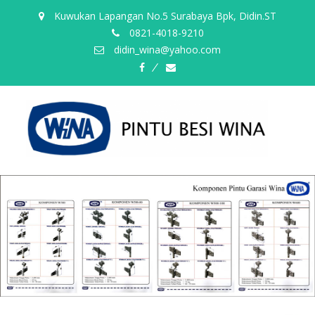
Kuwukan Lapangan No.5 Surabaya Bpk, Didin.ST
0821-4018-9210
didin_wina@yahoo.com
fb
email