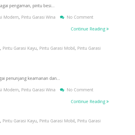
bagai pengaman, pintu besi…
On
si Modern
,
Pintu Garasi Wina
No Comment
Perawatan
Continue Reading
Pintu
Besi
Rumah
,
Pintu Garasi Kayu
,
Pintu Garasi Mobil
,
Pintu Garasi
Agar
Tetap
Awet
Dan
bagai penunjang keamanan dan…
Bebas
Karat
On
si Modern
,
Pintu Garasi Wina
No Comment
Tips
Continue Reading
Memilih
Pintu
Besi
,
Pintu Garasi Kayu
,
Pintu Garasi Mobil
,
Pintu Garasi
Rumah:
Material,