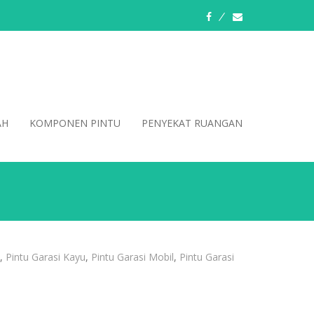
fb
email
AH
KOMPONEN PINTU
PENYEKAT RUANGAN
,
Pintu Garasi Kayu
,
Pintu Garasi Mobil
,
Pintu Garasi