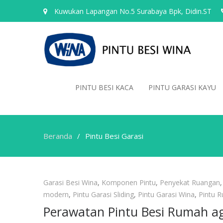
Kuwukan Lapangan No.5 Surabaya Bpk, Didin.ST
PINTU BESI KACA
PINTU GARASI KAYU
Beranda
Pintu Besi Garasi
Pintu
Garasi Besi Wina
,
Komponen Pintu
,
Penyekat Ruangan
Besi
modern
,
Pintu Garasi Sliding
,
Pintu Garasi Wina
,
Pintu 
Garasi
Perawatan Pintu Besi Rumah a