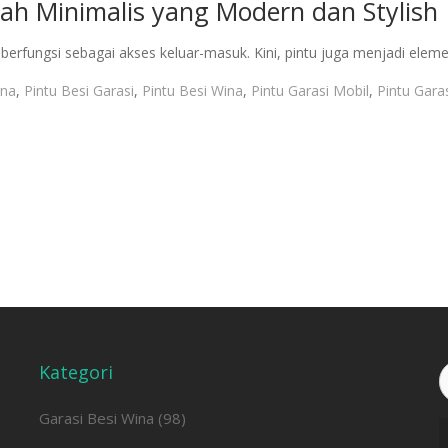
mah Minimalis yang Modern dan Stylish
r berfungsi sebagai akses keluar-masuk. Kini, pintu juga menjadi el
ina
,
Pintu Besi Garasi
,
Pintu Besi Wina
,
Pintu Garasi Mobil
,
Pintu Gara
Kategori
C
u
Garasi Besi Wina
(98)
P