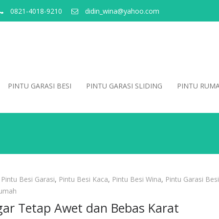
0821-4018-9210
didin_wina@yahoo.com
PINTU GARASI BESI
PINTU GARASI SLIDING
PINTU RUM
,
Pintu Besi Garasi
,
Pintu Besi Kaca
,
Pintu Besi Wina
,
Pintu Garasi Besi
Rumah
gar Tetap Awet dan Bebas Karat