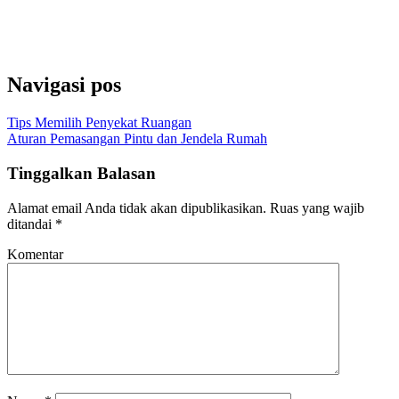
Pintu Besi Wina
,
Pintu Besi Garasi
,
Pintu Garasi Wina, Pintu Garasi
modern, Garasi Besi Wina, Pintu Garasi Mobil
Navigasi pos
Tips Memilih Penyekat Ruangan
Aturan Pemasangan Pintu dan Jendela Rumah
Tinggalkan Balasan
Alamat email Anda tidak akan dipublikasikan.
Ruas yang wajib
ditandai
*
Komentar