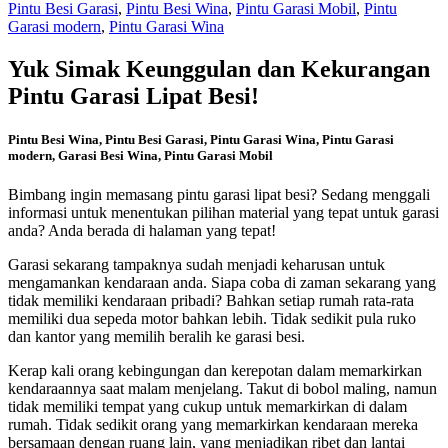
Pintu Besi Garasi
,
Pintu Besi Wina
,
Pintu Garasi Mobil
,
Pintu
Garasi modern
,
Pintu Garasi Wina
Yuk Simak Keunggulan dan Kekurangan
Pintu Garasi Lipat Besi!
Pintu Besi Wina, Pintu Besi Garasi, Pintu Garasi Wina, Pintu Garasi
modern, Garasi Besi Wina, Pintu Garasi Mobil
Bimbang ingin memasang pintu garasi lipat besi? Sedang menggali
informasi untuk menentukan pilihan material yang tepat untuk garasi
anda? Anda berada di halaman yang tepat!
Garasi sekarang tampaknya sudah menjadi keharusan untuk
mengamankan kendaraan anda. Siapa coba di zaman sekarang yang
tidak memiliki kendaraan pribadi? Bahkan setiap rumah rata-rata
memiliki dua sepeda motor bahkan lebih. Tidak sedikit pula ruko
dan kantor yang memilih beralih ke garasi besi.
Kerap kali orang kebingungan dan kerepotan dalam memarkirkan
kendaraannya saat malam menjelang. Takut di bobol maling, namun
tidak memiliki tempat yang cukup untuk memarkirkan di dalam
rumah. Tidak sedikit orang yang memarkirkan kendaraan mereka
bersamaan dengan ruang lain, yang menjadikan ribet dan lantai