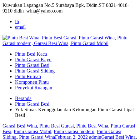
Kuwukan Lapangan No.5 Surabaya Bpk, Didin.ST
0821-4018-
9210
didin_wina@yahoo.com
fb
email
Pintu Besi Kaca
Pintu Garasi Kayu
Pintu Garasi Besi
Pintu Garasi Sliding
Pintu Rumah
Komponen Pintu
Penyekat Ruangan
Beranda
Pintu Garasi Besi
Yuk Simak Keunggulan dan Kekurangan Pintu Garasi Lipat
Besi!
Garasi Besi Wina
,
Pintu Besi Garasi
,
Pintu Besi Wina
,
Pintu Garasi
Besi
,
Pintu Garasi Mobil
,
Pintu Garasi modern
,
Pintu Garasi
Sliding
,
Pintu Garasi Wina
Februari 2, 2022
admin
Garasi Besi Wina
,