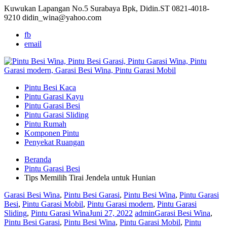
Kuwukan Lapangan No.5 Surabaya Bpk, Didin.ST
0821-4018-
9210
didin_wina@yahoo.com
fb
email
Pintu Besi Kaca
Pintu Garasi Kayu
Pintu Garasi Besi
Pintu Garasi Sliding
Pintu Rumah
Komponen Pintu
Penyekat Ruangan
Beranda
Pintu Garasi Besi
Tips Memilih Tirai Jendela untuk Hunian
Garasi Besi Wina
,
Pintu Besi Garasi
,
Pintu Besi Wina
,
Pintu Garasi
Besi
,
Pintu Garasi Mobil
,
Pintu Garasi modern
,
Pintu Garasi
Sliding
,
Pintu Garasi Wina
Juni 27, 2022
admin
Garasi Besi Wina
,
Pintu Besi Garasi
,
Pintu Besi Wina
,
Pintu Garasi Mobil
,
Pintu