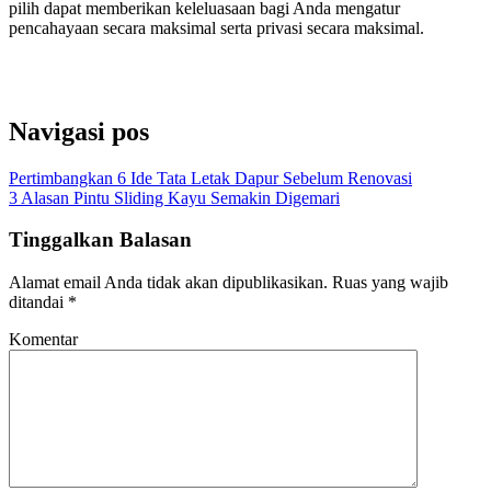
pilih dapat memberikan keleluasaan bagi Anda mengatur
pencahayaan secara maksimal serta privasi secara maksimal.
Pintu Besi Wina
,
Pintu Besi Garasi
,
Pintu Garasi Wina, Pintu Garasi
modern, Garasi Besi Wina, Pintu Garasi Mobil
Navigasi pos
Pertimbangkan 6 Ide Tata Letak Dapur Sebelum Renovasi
3 Alasan Pintu Sliding Kayu Semakin Digemari
Tinggalkan Balasan
Alamat email Anda tidak akan dipublikasikan.
Ruas yang wajib
ditandai
*
Komentar