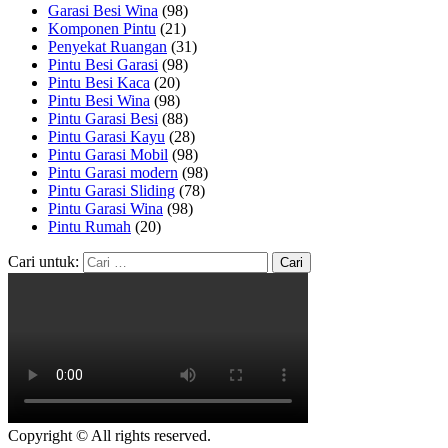
Garasi Besi Wina
(98)
Komponen Pintu
(21)
Penyekat Ruangan
(31)
Pintu Besi Garasi
(98)
Pintu Besi Kaca
(20)
Pintu Besi Wina
(98)
Pintu Garasi Besi
(88)
Pintu Garasi Kayu
(28)
Pintu Garasi Mobil
(98)
Pintu Garasi modern
(98)
Pintu Garasi Sliding
(78)
Pintu Garasi Wina
(98)
Pintu Rumah
(20)
Cari untuk:
Copyright © All rights reserved.