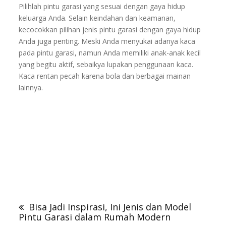
Pilihlah pintu garasi yang sesuai dengan gaya hidup
keluarga Anda. Selain keindahan dan keamanan,
kecocokkan pilihan jenis pintu garasi dengan gaya hidup
Anda juga penting. Meski Anda menyukai adanya kaca
pada pintu garasi, namun Anda memiliki anak-anak kecil
yang begitu aktif, sebaikya lupakan penggunaan kaca.
Kaca rentan pecah karena bola dan berbagai mainan
lainnya.
Pintu Besi Wina
,
Pintu Besi Garasi
,
Pintu Garasi Wina,
Pintu Garasi modern, Garasi Besi Wina, Pintu Garasi
Mobil
Navigasi
pos
Bisa Jadi Inspirasi, Ini Jenis dan Model
Pintu Garasi dalam Rumah Modern