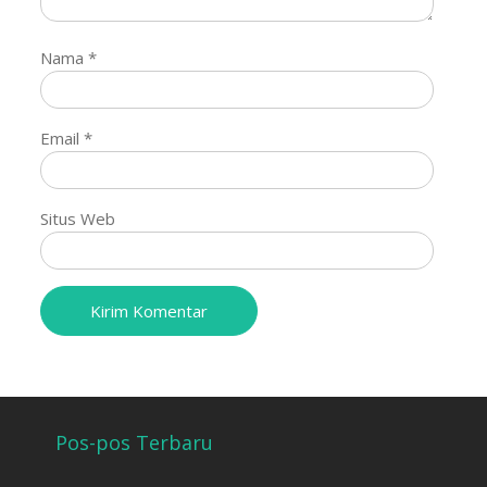
Nama
*
Email
*
Situs Web
Pos-pos Terbaru