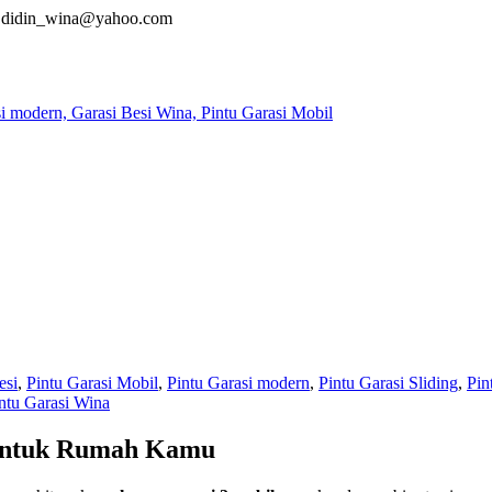
didin_wina@yahoo.com
esi
,
Pintu Garasi Mobil
,
Pintu Garasi modern
,
Pintu Garasi Sliding
,
Pin
ntu Garasi Wina
 Untuk Rumah Kamu