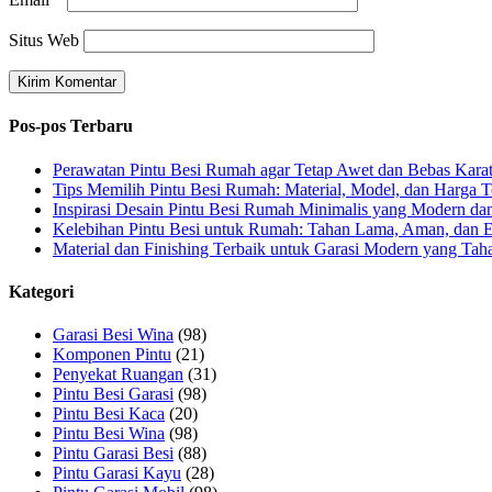
Situs Web
Pos-pos Terbaru
Perawatan Pintu Besi Rumah agar Tetap Awet dan Bebas Kara
Tips Memilih Pintu Besi Rumah: Material, Model, dan Harga T
Inspirasi Desain Pintu Besi Rumah Minimalis yang Modern dan
Kelebihan Pintu Besi untuk Rumah: Tahan Lama, Aman, dan 
Material dan Finishing Terbaik untuk Garasi Modern yang Ta
Kategori
Garasi Besi Wina
(98)
Komponen Pintu
(21)
Penyekat Ruangan
(31)
Pintu Besi Garasi
(98)
Pintu Besi Kaca
(20)
Pintu Besi Wina
(98)
Pintu Garasi Besi
(88)
Pintu Garasi Kayu
(28)