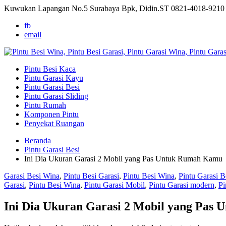
Kuwukan Lapangan No.5 Surabaya Bpk, Didin.ST
0821-4018-9210
fb
email
Pintu Besi Kaca
Pintu Garasi Kayu
Pintu Garasi Besi
Pintu Garasi Sliding
Pintu Rumah
Komponen Pintu
Penyekat Ruangan
Beranda
Pintu Garasi Besi
Ini Dia Ukuran Garasi 2 Mobil yang Pas Untuk Rumah Kamu
Garasi Besi Wina
,
Pintu Besi Garasi
,
Pintu Besi Wina
,
Pintu Garasi B
Garasi
,
Pintu Besi Wina
,
Pintu Garasi Mobil
,
Pintu Garasi modern
,
Pi
Ini Dia Ukuran Garasi 2 Mobil yang Pas