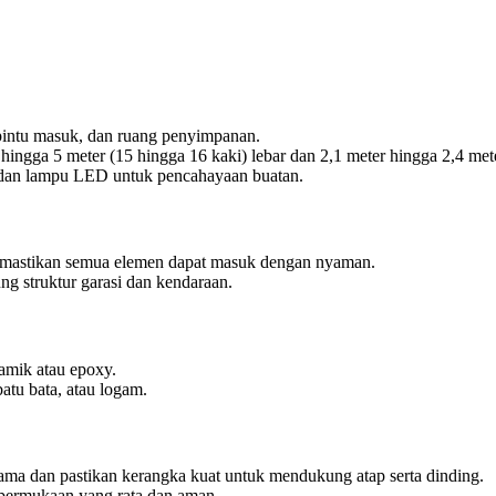
, pintu masuk, dan ruang penyimpanan.
 hingga 5 meter (15 hingga 16 kaki) lebar dan 2,1 meter hingga 2,4 mete
i dan lampu LED untuk pencahayaan buatan.
memastikan semua elemen dapat masuk dengan nyaman.
ng struktur garasi dan kendaraan.
ramik atau epoxy.
batu bata, atau logam.
ma dan pastikan kerangka kuat untuk mendukung atap serta dinding.
n permukaan yang rata dan aman.