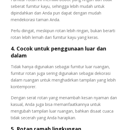
seberat furnitur kayu, sehingga lebih mudah untuk
dipindahkan dan Anda pun dapat dengan mudah
mendekorasi taman Anda.
Perlu diingat, meskipun rotan lebih ringan, bukan berarti
rotan lebih lemah dari furnitur kayu yang keras.
4. Cocok untuk penggunaan luar dan
dalam
Tidak hanya digunakan sebagai furnitur luar ruangan,
furnitur rotan juga sering digunakan sebagai dekorasi
dalam ruangan untuk menghadirkan tampilan yang lebih
kontemporer.
Dengan serat rotan yang menambah kesan nyaman dan
kasual, Anda juga bisa memanfaatkannya untuk
mengubah tampilan luar ruangan, bahkan disaat cuaca
tidak secerah yang Anda harapkan.
5. Rotan ramah lingkungan