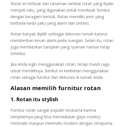
Rotan ini terbuat dari tanaman rambat rotan yang dijalin
menjadi satu, yang digunakan untuk membuat furnitur
dengan beragam bentuk. Rotan memiliki jenis yang
berbeda-beda yaitu yang alami dan sintetis.
Rotan banyak dipilih serbagai dekorasi rumah karena
memberikan kesan alami pada ruangan. Selain itu, rotan
juga memberikan tampilan yang nyaman namun tetap
estetika.
Jika Anda ingin menggunakan rotan, tetapi masih ragu
untuk memilihnya. Berikut ini kelebihan menggunakan
rotan sebagai furnitur dan dekorasi di rumah Anda.
Alasan memilih furnitur rotan
1. Rotan itu stylish
Furnitur rotan sangat populer terutama karena
tampilannya yang bisa memadukan gaya country
minimalis maupun minimalis modern dengan sempurna.