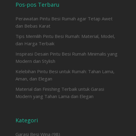
Pos-pos Terbaru
Perawatan Pintu Besi Rumah agar Tetap Awet
dan Bebas Karat
Tips Memilih Pintu Besi Rumah: Material, Model,
dan Harga Terbaik
Inspirasi Desain Pintu Besi Rumah Minimalis yang
Modern dan Stylish
Kelebihan Pintu Besi untuk Rumah: Tahan Lama,
Aman, dan Elegan
Material dan Finishing Terbaik untuk Garasi
Modern yang Tahan Lama dan Elegan
Kategori
Garasi Besi Wina
(98)