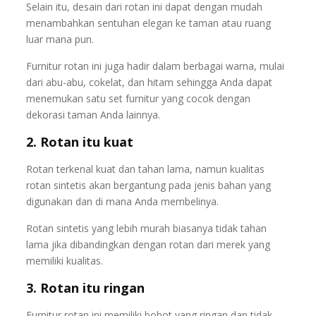
Selain itu, desain dari rotan ini dapat dengan mudah
menambahkan sentuhan elegan ke taman atau ruang
luar mana pun.
Furnitur rotan ini juga hadir dalam berbagai warna, mulai
dari abu-abu, cokelat, dan hitam sehingga Anda dapat
menemukan satu set furnitur yang cocok dengan
dekorasi taman Anda lainnya.
2. Rotan itu kuat
Rotan terkenal kuat dan tahan lama, namun kualitas
rotan sintetis akan bergantung pada jenis bahan yang
digunakan dan di mana Anda membelinya.
Rotan sintetis yang lebih murah biasanya tidak tahan
lama jika dibandingkan dengan rotan dari merek yang
memiliki kualitas.
3. Rotan itu ringan
Furnitur rotan ini memiliki bobot yang ringan dan tidak