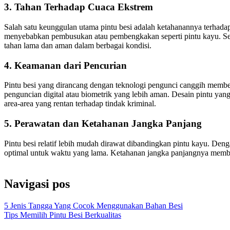
3. Tahan Terhadap Cuaca Ekstrem
Salah satu keunggulan utama pintu besi adalah ketahanannya terhadap
menyebabkan pembusukan atau pembengkakan seperti pintu kayu. Selain
tahan lama dan aman dalam berbagai kondisi.
4. Keamanan dari Pencurian
Pintu besi yang dirancang dengan teknologi pengunci canggih member
penguncian digital atau biometrik yang lebih aman. Desain pintu yan
area-area yang rentan terhadap tindak kriminal.
5. Perawatan dan Ketahanan Jangka Panjang
Pintu besi relatif lebih mudah dirawat dibandingkan pintu kayu. Deng
optimal untuk waktu yang lama. Ketahanan jangka panjangnya membua
Pintu Besi Wina
,
Pintu Besi Garasi
,
Pintu Garasi Wina, Pintu Garasi 
Navigasi pos
5 Jenis Tangga Yang Cocok Menggunakan Bahan Besi
Tips Memilih Pintu Besi Berkualitas