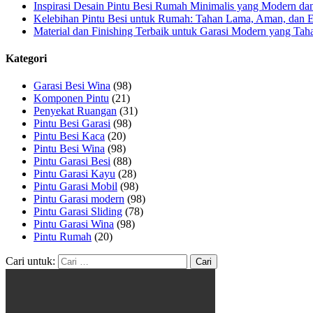
Inspirasi Desain Pintu Besi Rumah Minimalis yang Modern dan
Kelebihan Pintu Besi untuk Rumah: Tahan Lama, Aman, dan 
Material dan Finishing Terbaik untuk Garasi Modern yang Ta
Kategori
Garasi Besi Wina
(98)
Komponen Pintu
(21)
Penyekat Ruangan
(31)
Pintu Besi Garasi
(98)
Pintu Besi Kaca
(20)
Pintu Besi Wina
(98)
Pintu Garasi Besi
(88)
Pintu Garasi Kayu
(28)
Pintu Garasi Mobil
(98)
Pintu Garasi modern
(98)
Pintu Garasi Sliding
(78)
Pintu Garasi Wina
(98)
Pintu Rumah
(20)
Cari untuk: