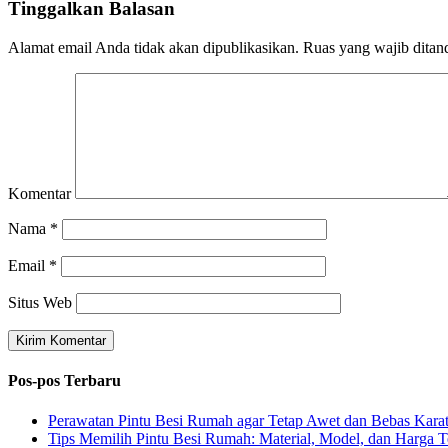
Tinggalkan Balasan
Alamat email Anda tidak akan dipublikasikan.
Ruas yang wajib ditan
Komentar
Nama
*
Email
*
Situs Web
Pos-pos Terbaru
Perawatan Pintu Besi Rumah agar Tetap Awet dan Bebas Kara
Tips Memilih Pintu Besi Rumah: Material, Model, dan Harga T