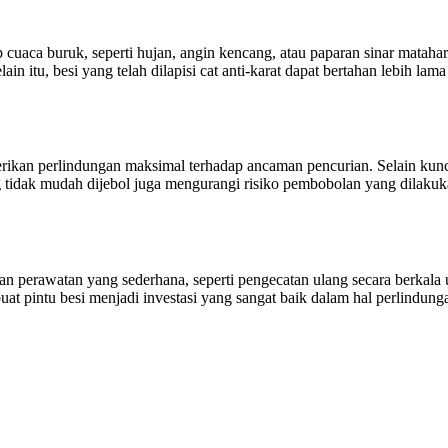
 cuaca buruk, seperti hujan, angin kencang, atau paparan sinar mataha
 itu, besi yang telah dilapisi cat anti-karat dapat bertahan lebih lam
ikan perlindungan maksimal terhadap ancaman pencurian. Selain kunci 
g tidak mudah dijebol juga mengurangi risiko pembobolan yang dilakuk
an perawatan yang sederhana, seperti pengecatan ulang secara berkala 
t pintu besi menjadi investasi yang sangat baik dalam hal perlindun
modern, Garasi Besi Wina, Pintu Garasi Mobil