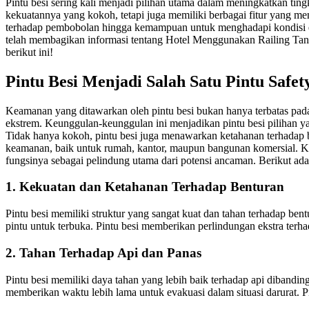
Pintu besi sering kali menjadi pilihan utama dalam meningkatkan tin
kekuatannya yang kokoh, tetapi juga memiliki berbagai fitur yang me
terhadap pembobolan hingga kemampuan untuk menghadapi kondisi ekst
telah membagikan informasi tentang Hotel Menggunakan Railing Tang
berikut ini!
Pintu Besi Menjadi Salah Satu Pintu Safet
Keamanan yang ditawarkan oleh pintu besi bukan hanya terbatas pada
ekstrem. Keunggulan-keunggulan ini menjadikan pintu besi pilihan y
Tidak hanya kokoh, pintu besi juga menawarkan ketahanan terhadap berba
keamanan, baik untuk rumah, kantor, maupun bangunan komersial. Keu
fungsinya sebagai pelindung utama dari potensi ancaman. Berikut adal
1. Kekuatan dan Ketahanan Terhadap Benturan
Pintu besi memiliki struktur yang sangat kuat dan tahan terhadap be
pintu untuk terbuka. Pintu besi memberikan perlindungan ekstra ter
2. Tahan Terhadap Api dan Panas
Pintu besi memiliki daya tahan yang lebih baik terhadap api dibandin
memberikan waktu lebih lama untuk evakuasi dalam situasi darurat. P