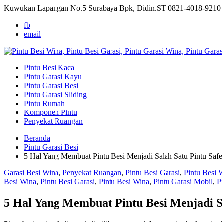
Kuwukan Lapangan No.5 Surabaya Bpk, Didin.ST
0821-4018-9210
fb
email
Pintu Besi Kaca
Pintu Garasi Kayu
Pintu Garasi Besi
Pintu Garasi Sliding
Pintu Rumah
Komponen Pintu
Penyekat Ruangan
Beranda
Pintu Garasi Besi
5 Hal Yang Membuat Pintu Besi Menjadi Salah Satu Pintu Safe
Garasi Besi Wina
,
Penyekat Ruangan
,
Pintu Besi Garasi
,
Pintu Besi 
Besi Wina
,
Pintu Besi Garasi
,
Pintu Besi Wina
,
Pintu Garasi Mobil
,
P
5 Hal Yang Membuat Pintu Besi Menjadi Sa