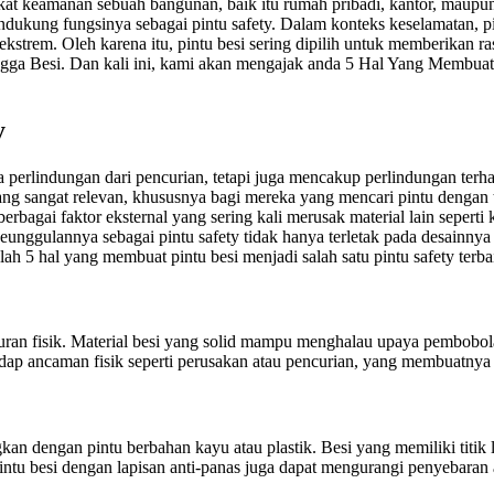
gkat keamanan sebuah bangunan, baik itu rumah pribadi, kantor, maupun
ndukung fungsinya sebagai pintu safety. Dalam konteks keselamatan, p
rem. Oleh karena itu, pintu besi sering dipilih untuk memberikan ra
ga Besi. Dan kali ini, kami akan mengajak anda 5 Hal Yang Membuat P
y
 perlindungan dari pencurian, tetapi juga mencakup perlindungan terh
ang sangat relevan, khususnya bagi mereka yang mencari pintu dengan
gai faktor eksternal yang sering kali merusak material lain seperti kay
nggulannya sebagai pintu safety tidak hanya terletak pada desainnya
ah 5 hal yang membuat pintu besi menjadi salah satu pintu safety terba
nturan fisik. Material besi yang solid mampu menghalau upaya pembobola
hadap ancaman fisik seperti perusakan atau pencurian, yang membuatnya
gkan dengan pintu berbahan kayu atau plastik. Besi yang memiliki titik
intu besi dengan lapisan anti-panas juga dapat mengurangi penyebaran