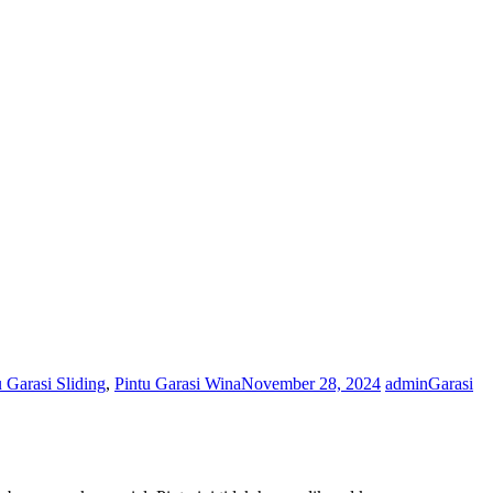
u Garasi Sliding
,
Pintu Garasi Wina
November 28, 2024
admin
Garasi