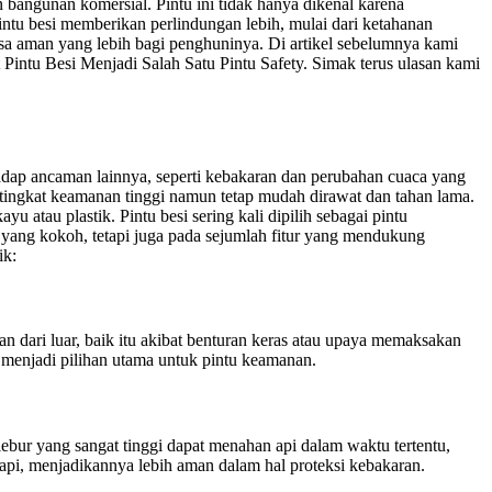
 bangunan komersial. Pintu ini tidak hanya dikenal karena
intu besi memberikan perlindungan lebih, mulai dari ketahanan
sa aman yang lebih bagi penghuninya. Di artikel sebelumnya kami
intu Besi Menjadi Salah Satu Pintu Safety. Simak terus ulasan kami
adap ancaman lainnya, seperti kebakaran dan perubahan cuaca yang
 tingkat keamanan tinggi namun tetap mudah dirawat dan tahan lama.
u atau plastik. Pintu besi sering kali dipilih sebagai pintu
 yang kokoh, tetapi juga pada sejumlah fitur yang mendukung
ik:
n dari luar, baik itu akibat benturan keras atau upaya memaksakan
 menjadi pilihan utama untuk pintu keamanan.
 lebur yang sangat tinggi dapat menahan api dalam waktu tertentu,
 api, menjadikannya lebih aman dalam hal proteksi kebakaran.