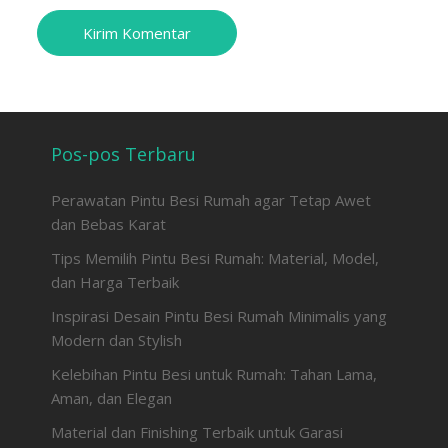
Pos-pos Terbaru
Perawatan Pintu Besi Rumah agar Tetap Awet
dan Bebas Karat
Tips Memilih Pintu Besi Rumah: Material, Model,
dan Harga Terbaik
Inspirasi Desain Pintu Besi Rumah Minimalis yang
Modern dan Stylish
Kelebihan Pintu Besi untuk Rumah: Tahan Lama,
Aman, dan Elegan
Material dan Finishing Terbaik untuk Garasi