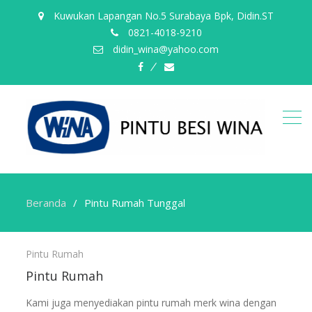
Kuwukan Lapangan No.5 Surabaya Bpk, Didin.ST
0821-4018-9210
didin_wina@yahoo.com
fb
email
Beranda
Pintu Rumah Tunggal
Pintu
Pintu Rumah
Rumah
Pintu Rumah
Tunggal
Kami juga menyediakan pintu rumah merk wina dengan