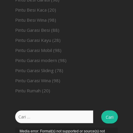
Pintu Besi Kaca
(20)
Pintu Besi Wina
(98)
Pintu Garasi Besi
(88)
Pintu Garasi Kayu
(28)
Pintu Garasi Mobil
(98)
Pintu Garasi modern
(98)
Pintu Garasi Sliding
(78)
Pintu Garasi Wina
(98)
Pintu Rumah
(20)
Cari
untuk:
Pemutar
Media error: Format(s) not supported or source(s) not