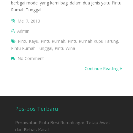
berbgai model yang kami bagi dalam dua jenis yaitu Pintu
Rumah Tunggal…
Mei 7, 2013
Admin
Pintu Kayu
,
Pintu Rumah
,
Pintu Rumah Kupu Tarung
,
Pintu Rumah Tunggal
,
Pintu Wina
On Pintu Rumah
No Comment
Continue Reading
Pos-pos Terbaru
Perawatan Pintu Besi Rumah agar Tetap Awet
dan Bebas Karat