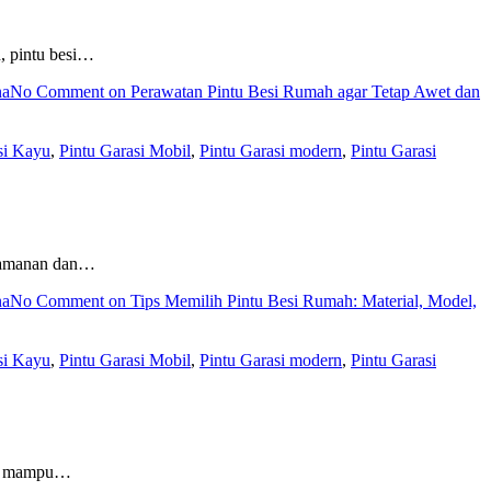
, pintu besi…
na
No Comment
on Perawatan Pintu Besi Rumah agar Tetap Awet dan
si Kayu
,
Pintu Garasi Mobil
,
Pintu Garasi modern
,
Pintu Garasi
keamanan dan…
na
No Comment
on Tips Memilih Pintu Besi Rumah: Material, Model,
si Kayu
,
Pintu Garasi Mobil
,
Pintu Garasi modern
,
Pintu Garasi
ang mampu…