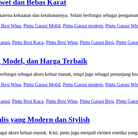
Awet dan Bebas Karat
 karena kekuatan dan ketahanannya. Selain berfungsi sebagai pengaman
 Besi Wina
,
Pintu Garasi Mobil
,
Pintu Garasi modern
,
Pintu Garasi Wi
arasi
,
Pintu Besi Kaca
,
Pintu Besi Wina
,
Pintu Garasi Besi
,
Pintu Gara
, Model, dan Harga Terbaik
erfungsi sebagai akses keluar masuk, tetapi juga sebagai penunjang 
 Besi Wina
,
Pintu Garasi Mobil
,
Pintu Garasi modern
,
Pintu Garasi Wi
arasi
,
Pintu Besi Kaca
,
Pintu Besi Wina
,
Pintu Garasi Besi
,
Pintu Gara
lis yang Modern dan Stylish
ebagai akses keluar-masuk. Kini, pintu juga menjadi elemen estetika y