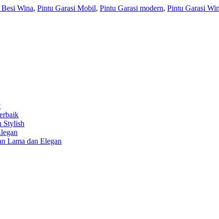
 Besi Wina
,
Pintu Garasi Mobil
,
Pintu Garasi modern
,
Pintu Garasi Wi
t
erbaik
 Stylish
Elegan
han Lama dan Elegan