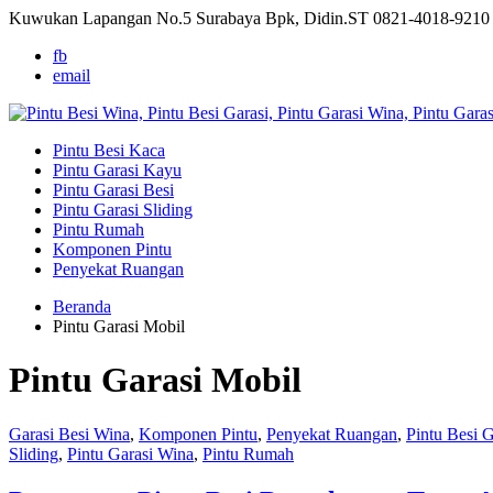
Kuwukan Lapangan No.5 Surabaya Bpk, Didin.ST
0821-4018-9210
fb
email
Pintu Besi Kaca
Pintu Garasi Kayu
Pintu Garasi Besi
Pintu Garasi Sliding
Pintu Rumah
Komponen Pintu
Penyekat Ruangan
Beranda
Pintu Garasi Mobil
Pintu Garasi Mobil
Garasi Besi Wina
,
Komponen Pintu
,
Penyekat Ruangan
,
Pintu Besi G
Sliding
,
Pintu Garasi Wina
,
Pintu Rumah