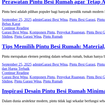
Perawatan Pintu Besi Rumah agar Tetap 
Pintu besi adalah pilihan populer bagi banyak pemilik rumah modern
September 25, 2025
admin
Garasi Besi Wina
,
Pintu Besi Garasi
,
Pintu
Bebas Karat
Continue Reading
Garasi Besi Wina
,
Komponen Pintu
,
Penyekat Ruangan
,
Pintu Besi G
Sliding
,
Pintu Garasi Wina
,
Pintu Rumah
Tips Memilih Pintu Besi Rumah: Material
Pintu merupakan elemen penting dalam sebuah rumah, bukan hanya b
September 25, 2025
admin
Garasi Besi Wina
,
Pintu Besi Garasi
,
Pintu
dan Harga Terbaik
Continue Reading
Garasi Besi Wina
,
Komponen Pintu
,
Penyekat Ruangan
,
Pintu Besi G
Sliding
,
Pintu Garasi Wina
,
Pintu Rumah
Inspirasi Desain Pintu Besi Rumah Minima
Dalam dunia arsitektur modern, pintu tidak lagi sekadar berfungsi s