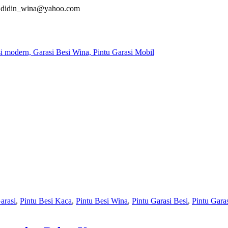
didin_wina@yahoo.com
arasi
,
Pintu Besi Kaca
,
Pintu Besi Wina
,
Pintu Garasi Besi
,
Pintu Gara