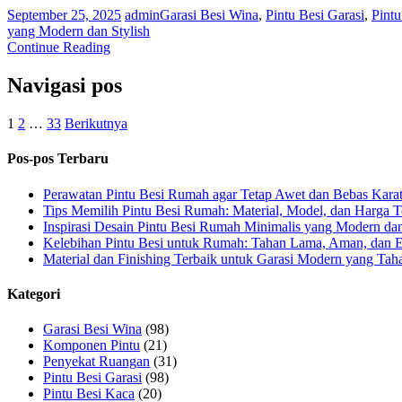
September 25, 2025
admin
Garasi Besi Wina
,
Pintu Besi Garasi
,
Pintu
yang Modern dan Stylish
Continue Reading
Navigasi pos
1
2
…
33
Berikutnya
Pos-pos Terbaru
Perawatan Pintu Besi Rumah agar Tetap Awet dan Bebas Kara
Tips Memilih Pintu Besi Rumah: Material, Model, dan Harga T
Inspirasi Desain Pintu Besi Rumah Minimalis yang Modern dan
Kelebihan Pintu Besi untuk Rumah: Tahan Lama, Aman, dan 
Material dan Finishing Terbaik untuk Garasi Modern yang Ta
Kategori
Garasi Besi Wina
(98)
Komponen Pintu
(21)
Penyekat Ruangan
(31)
Pintu Besi Garasi
(98)
Pintu Besi Kaca
(20)