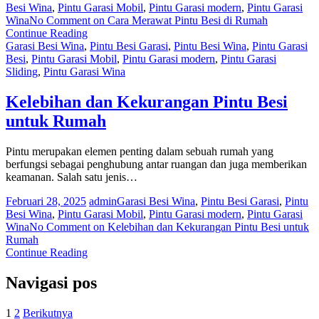
Besi Wina
,
Pintu Garasi Mobil
,
Pintu Garasi modern
,
Pintu Garasi
Wina
No Comment
on Cara Merawat Pintu Besi di Rumah
Continue Reading
Garasi Besi Wina
,
Pintu Besi Garasi
,
Pintu Besi Wina
,
Pintu Garasi
Besi
,
Pintu Garasi Mobil
,
Pintu Garasi modern
,
Pintu Garasi
Sliding
,
Pintu Garasi Wina
Kelebihan dan Kekurangan Pintu Besi
untuk Rumah
Pintu merupakan elemen penting dalam sebuah rumah yang
berfungsi sebagai penghubung antar ruangan dan juga memberikan
keamanan. Salah satu jenis…
Februari 28, 2025
admin
Garasi Besi Wina
,
Pintu Besi Garasi
,
Pintu
Besi Wina
,
Pintu Garasi Mobil
,
Pintu Garasi modern
,
Pintu Garasi
Wina
No Comment
on Kelebihan dan Kekurangan Pintu Besi untuk
Rumah
Continue Reading
Navigasi pos
1
2
Berikutnya