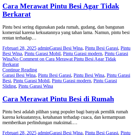
Cara Merawat Pintu Besi Agar Tidak
Berkarat
Pintu besi sering digunakan pada rumah, gudang, dan bangunan
komersial karena kekuatannya yang tahan lama. Namun, pintu besi
rentan terhadap…
Februari 28, 2025
admin
Garasi Besi Wina
,
Pintu Besi Garasi
,
Pintu
Besi Wina
,
Pintu Garasi Mobil
,
Pintu Garasi modern
,
Pintu Garasi
Wina
No Comment
on Cara Merawat Pintu Besi Agar Tidak
Berkarat
Continue Reading
Garasi Besi Wina
,
Pintu Besi Garasi
,
Pintu Besi Wina
,
Pintu Garasi
Besi
,
Pintu Garasi Mobil
,
Pintu Garasi modern
,
Pintu Garasi
Sliding
,
Pintu Garasi Wina
Cara Merawat Pintu Besi di Rumah
Pintu besi adalah pilihan yang populer bagi banyak pemilik rumah
karena kekuatannya, ketahanan terhadap cuaca, dan kemampuan
memberikan perlindungan maksimal.…
Februari 28, 2025
admin
Garasi Besi Wina
,
Pintu Besi Garasi
,
Pintu